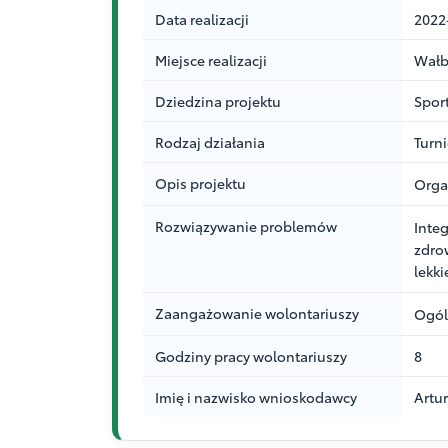
Data realizacji
2022
Miejsce realizacji
Wałb
Dziedzina projektu
Spor
Rodzaj działania
Turn
Opis projektu
Organ
Rozwiązywanie problemów
Inte
zdro
lekki
Zaangażowanie wolontariuszy
Ogól
Godziny pracy wolontariuszy
8
Imię i nazwisko wnioskodawcy
Artu